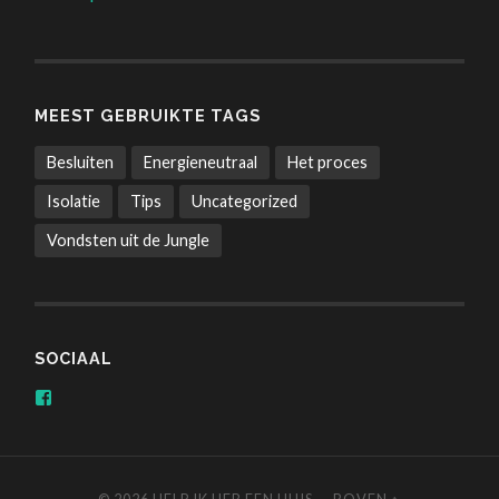
MEEST GEBRUIKTE TAGS
Besluiten
Energieneutraal
Het proces
Isolatie
Tips
Uncategorized
Vondsten uit de Jungle
SOCIAAL
Bekijk
het
profiel
van
/helpikhebeenhuis
op