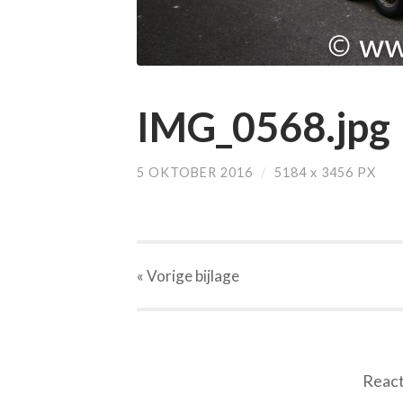
IMG_0568.jpg
5 OKTOBER 2016
/
5184
x
3456 PX
« Vorige
bijlage
React