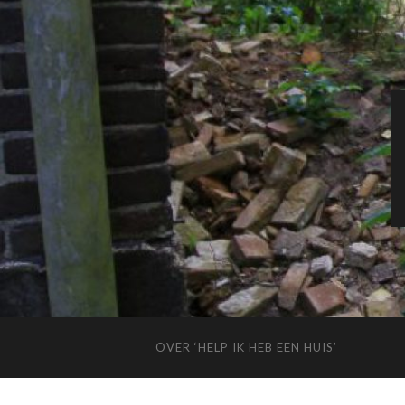
OVER ‘HELP IK HEB EEN HUIS’