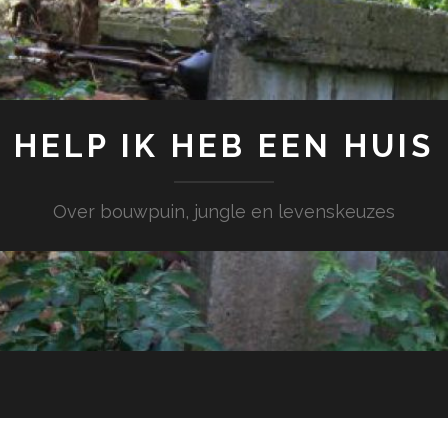
HELP IK HEB EEN HUIS
Over bouwpuin, jungle en levenskeuzes