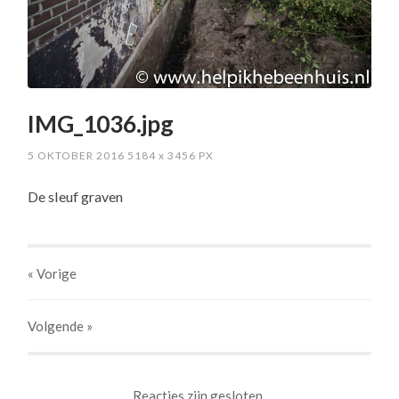
IMG_1036.jpg
5 OKTOBER 2016
5184
x
3456 PX
De sleuf graven
« Vorige
Volgende
»
Reacties zijn gesloten.