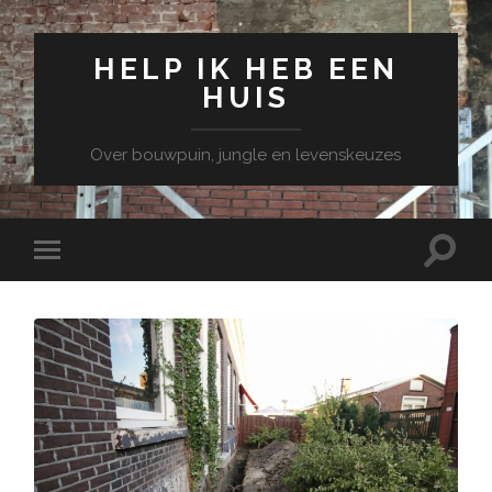
HELP IK HEB EEN
HUIS
Over bouwpuin, jungle en levenskeuzes