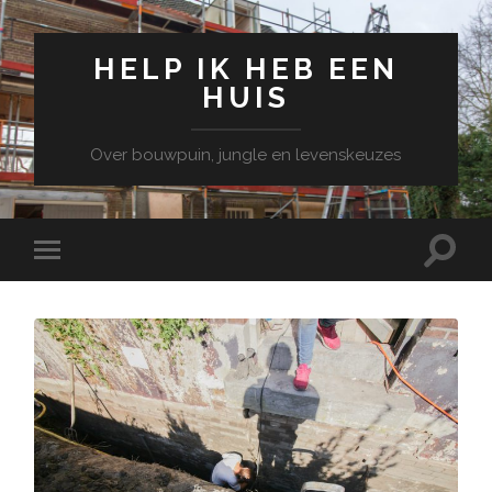
HELP IK HEB EEN
HUIS
Over bouwpuin, jungle en levenskeuzes