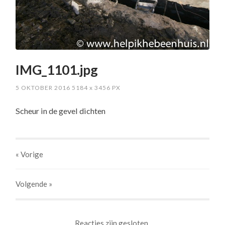
IMG_1101.jpg
5 OKTOBER 2016
5184
x
3456 PX
Scheur in de gevel dichten
« Vorige
Volgende
»
Reacties zijn gesloten.