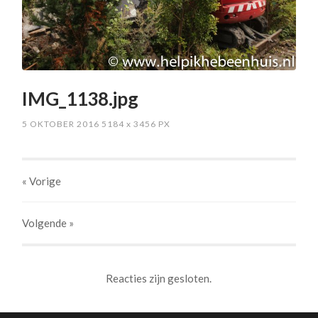
IMG_1138.jpg
5 OKTOBER 2016
5184
x
3456 PX
« Vorige
Volgende
»
Reacties zijn gesloten.