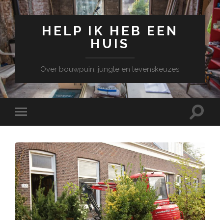
HELP IK HEB EEN
HUIS
Over bouwpuin, jungle en levenskeuzes