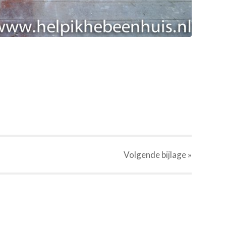
Volgende
bijlage
»