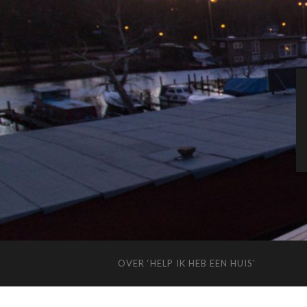
OVER ‘HELP IK HEB EEN HUIS’