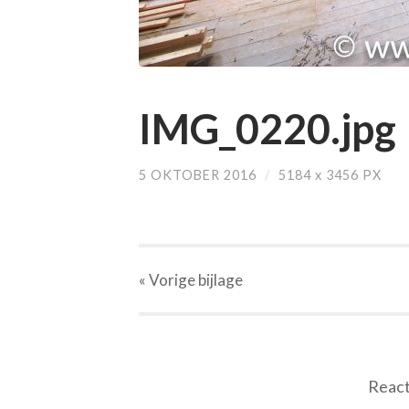
IMG_0220.jpg
5 OKTOBER 2016
/
5184
x
3456 PX
« Vorige
bijlage
React