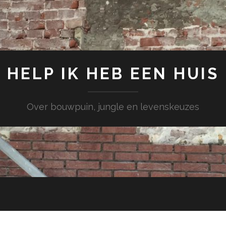
HELP IK HEB EEN HUIS
Over bouwpuin, jungle en levenskeuzes