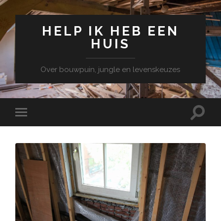
HELP IK HEB EEN
HUIS
Over bouwpuin, jungle en levenskeuzes