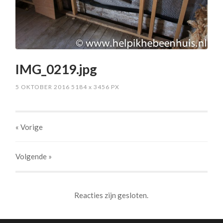
IMG_0219.jpg
5 OKTOBER 2016
5184
x
3456 PX
« Vorige
Volgende
»
Reacties zijn gesloten.