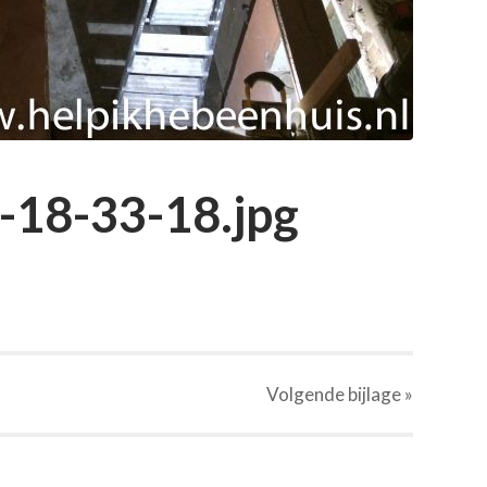
-18-33-18.jpg
Volgende
bijlage
»