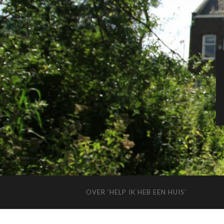
OVER ‘HELP IK HEB EEN HUIS’