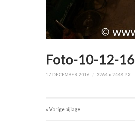
Foto-10-12-16
17 DECEMBER 2016
/
3264
x
2448 PX
« Vorige
bijlage