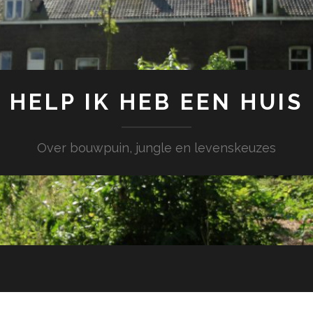
HELP IK HEB EEN HUIS
Over bouwpuin, jungle en levenskeuzes