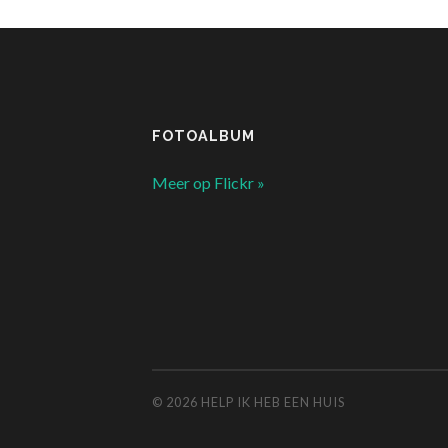
FOTOALBUM
Meer op Flickr »
© 2026
HELP IK HEB EEN HUIS