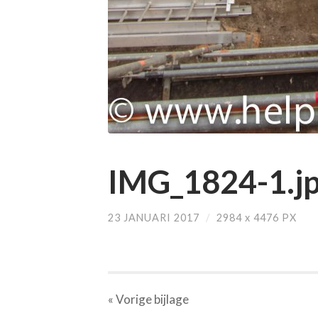
IMG_1824-1.j
23 JANUARI 2017
/
2984
x
4476 PX
« Vorige
bijlage