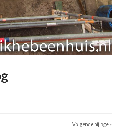
pg
Volgende
bijlage
»