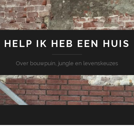
HELP IK HEB EEN HUIS
Over bouwpuin, jungle en levenskeuzes