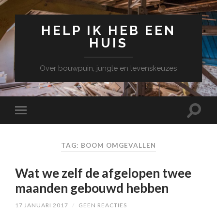
HELP IK HEB EEN
HUIS
Over bouwpuin, jungle en levenskeuzes
TAG: BOOM OMGEVALLEN
Wat we zelf de afgelopen twee
maanden gebouwd hebben
17 JANUARI 2017
/
GEEN REACTIES