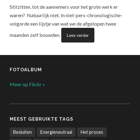
Stilzitten, tot de aannemers voor het grote werk er
waren? Natuurlijk niet. In niet-pers-chronologische-
volgorde een lijstje van wat we de afgelopen twee
maanden zelf bouwden.
Lees verder
FOTOALBUM
Meer op Flickr »
MEEST GEBRUIKTE TAGS
Besluiten
Energieneutraal
Het proces