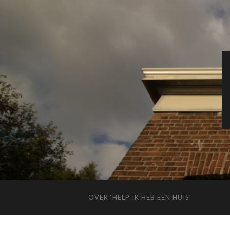
OVER ‘HELP IK HEB EEN HUIS’