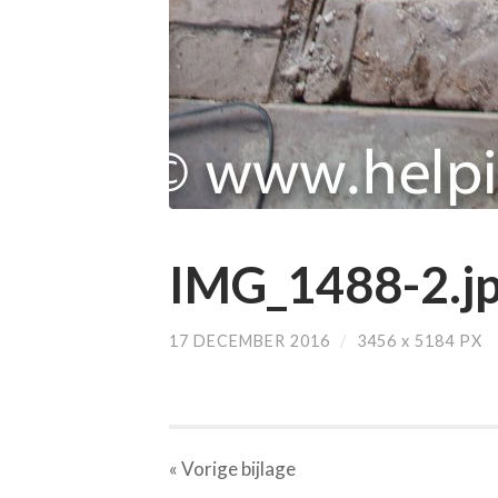
IMG_1488-2.j
17 DECEMBER 2016
/
3456
x
5184 PX
« Vorige
bijlage