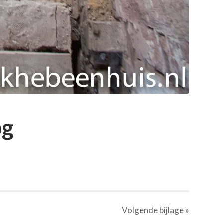
pg
Volgende
bijlage
»