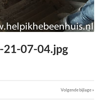
-21-07-04.jpg
Volgende
bijlage
»