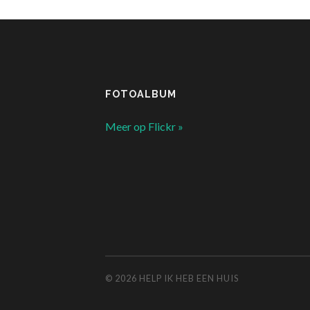
FOTOALBUM
Meer op Flickr »
© 2026
HELP IK HEB EEN HUIS