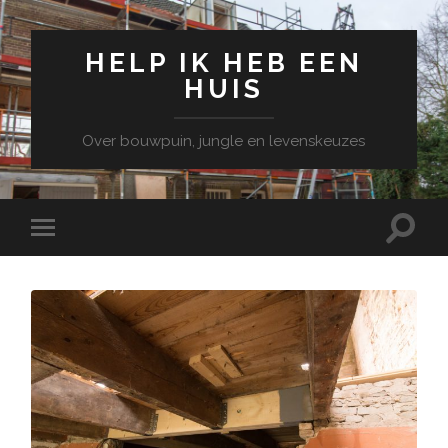
HELP IK HEB EEN
HUIS
Over bouwpuin, jungle en levenskeuzes