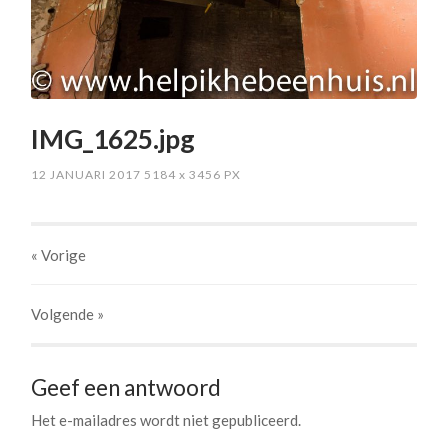
IMG_1625.jpg
12 JANUARI 2017
5184
x
3456 PX
« Vorige
Volgende
»
Geef een antwoord
Het e-mailadres wordt niet gepubliceerd.