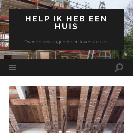
HELP IK HEB EEN
HUIS
Over bouwpuin, jungle en levenskeuzes